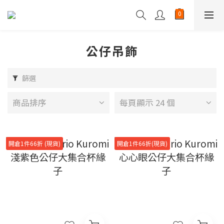
公仔吊飾
篩選
商品排序
每頁顯示 24 個
開倉1件66折 (現貨)
開倉1件66折(現貨)