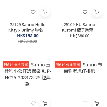
25129 Sanrio Hello
25109-KU Sanrio
Kitty x Brilmy 聯名珠
Kuromi 籃子肩背袋
仔附鏡手機掛繩 淺粉紅
#JP-SK25-702044-
HK$198.00
HK$380.00
#JP-TKJ25
KNBB1
HK$240.00
開倉1件66折(現貨)
開倉1件66折(現貨)