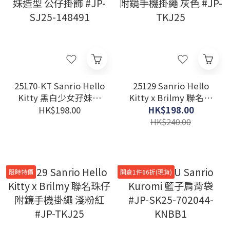
25170-KT Sanrio Hello
25129 Sanrio Hello
Kitty 黑白少女孖妹造
Kitty x Brilmy 聯名珠
型 公仔掛飾 #JP-SJ25-
仔附鏡手機掛繩 灰色
HK$198.00
HK$198.00
148491
#JP-TKJ25
HK$240.00
限時特價
開倉1件66折(現貨)