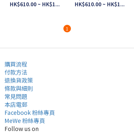
(一套2塊) #JP-BD22-
2級遮光窗簾 (一套2塊)
HK$610.00 ~ HK$1...
HK$610.00 ~ HK$1...
SB-601-S
#JP-BD22-SB-617-S
1
購買流程
付款方法
退換貨政策
條款與細則
常見問題
本店電郵
Facebook 粉絲專頁
MeWe 粉絲專頁
Follow us on