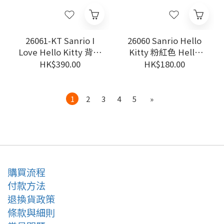
26061-KT Sanrio I
26060 Sanrio Hello
Love Hello Kitty 背包
Kitty 粉紅色 Hello
#JP-SJ25
Kitty 掃把＋垃圾鏟2
HK$390.00
HK$180.00
件裝 #TW-HS26
1
2
3
4
5
»
購買流程
付款方法
退換貨政策
條款與細則