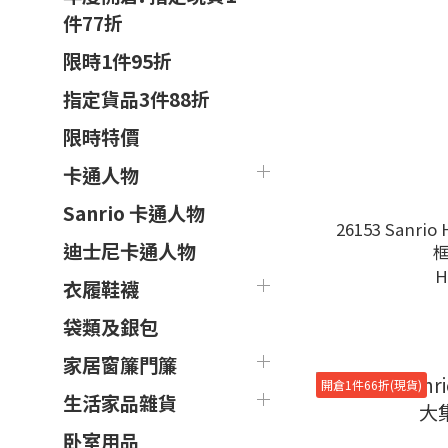
件77折
限時1件95折
指定貨品3件88折
限時特價
卡通人物
Sanrio 卡通人物
26153 Sanrio
迪士尼卡通人物
H
衣履鞋襪
袋類及銀包
家居窗簾門簾
開倉1件66折(現貨)
生活家品雜貨
卧室用品