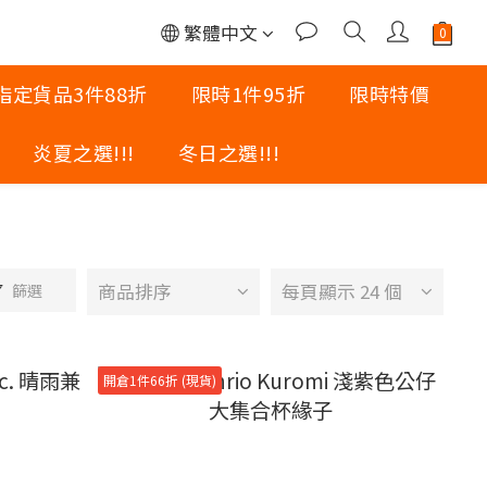
繁體中文
指定貨品3件88折
限時1件95折
限時特價
炎夏之選!!!
冬日之選!!!
商品排序
每頁顯示 24 個
篩選
開倉1件66折 (現貨)