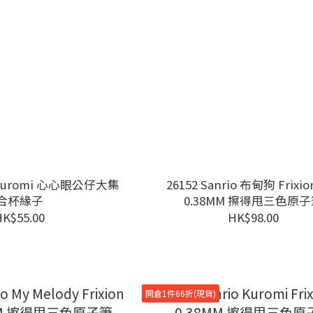
io Kuromi 心心眼公仔大集
26152 Sanrio 布甸狗 Frixion
合杯緣子
0.38MM 擦得甩三色原
HK$55.00
HK$98.00
開倉1件66折(現貨)