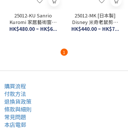
25012-KU Sanrio
25012-MK [日本製]
Kuromi 家居藝術窗紗
Disney 米奇老鼠剪影
(一套2塊) #JP-BD25-
帝人Ecolier(R) 窗紗
HK$480.00 ~ HK$6...
HK$440.00 ~ HK$7...
SB-672-S
(一套2塊) #JP-BD25-
SD-12-102-55
1
購買流程
付款方法
退換貨政策
條款與細則
常見問題
本店電郵