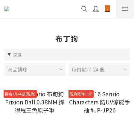
布丁狗
篩選
商品排序
每頁顯示 24 個
開倉1件66折(現貨)
現貨限時95折