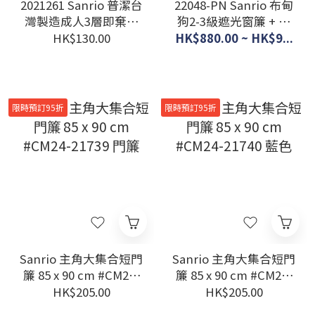
2021261 Sanrio 普潔台
22048-PN Sanrio 布甸
灣製造成人3層即棄口
狗2-3級遮光窗簾 + 窗
罩
紗 - 小黃花 (一套4塊)
HK$130.00
HK$880.00 ~ HK$9...
#JP-BD22-SB-608-
S/SB-609-S
限時預訂95折
限時預訂95折
Sanrio 主角大集合短門
Sanrio 主角大集合短門
簾 85 x 90 cm #CM24-
簾 85 x 90 cm #CM24-
21739 門簾
21740 藍色
HK$205.00
HK$205.00