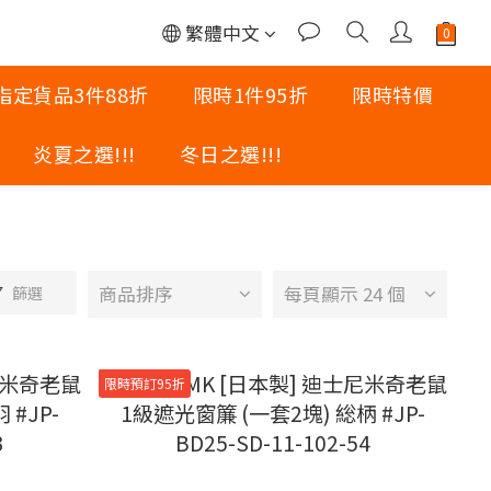
繁體中文
指定貨品3件88折
限時1件95折
限時特價
炎夏之選!!!
冬日之選!!!
商品排序
每頁顯示 24 個
篩選
限時預訂95折