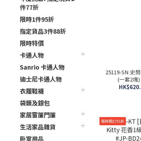
件77折
限時1件95折
指定貨品3件88折
限時特價
卡通人物
Sanrio 卡通人物
25119-SN 
迪士尼卡通人物
(一套2塊) 
HK$620.
衣履鞋襪
袋類及銀包
家居窗簾門簾
限時預訂95折
生活家品雜貨
卧室用品