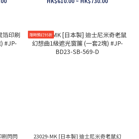
.00
HK$610.00 ~ HK$730.00
限時預訂95折
箔印刷閃閃
23029-MK [日本製] 迪士尼米奇老鼠幻