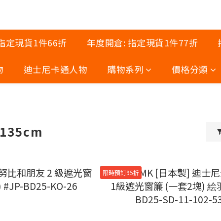
 指定現貨1件66折
年度開倉: 指定現貨1件77折
物
迪士尼卡通人物
購物系列
價格分類
高135cm
限時預訂95折