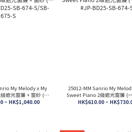
nrio My Melody x My
25012-MM Sanrio My Melod
o 2級遮光窗簾 + 窗紗 (一
Sweet Piano 2級遮光窗簾 (
-BD25-SB-674-S/SB-675-S
#JP-BD25-SB-674-S
0 ~ HK$1,040.00
HK$610.00 ~ HK$730.