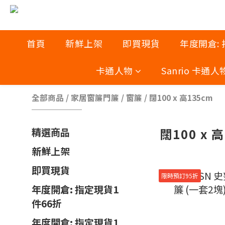
首頁
新鮮上架
即買現貨
年度開倉:
卡通人物
Sanrio 卡通人
全部商品
/
家居窗簾門簾
/
窗簾
/
闊100 x 高135cm
闊100 x 
精選商品
新鮮上架
即買現貨
限時預訂95折
年度開倉: 指定現貨1
件66折
年度開倉: 指定現貨1