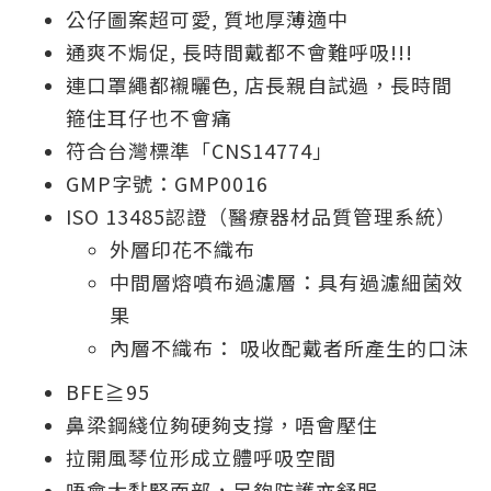
公仔圖案超可愛, 質地厚薄適中
通爽不焗促, 長時間戴都不會難呼吸!!!
連口罩繩都襯曬色, 店長親自試過，長時間
箍住耳仔也不會痛
符合台灣標準「CNS14774」
GMP字號：GMP0016
ISO 13485認證（醫療器材品質管理系統）
外層印花不織布
中間層熔噴布過濾層：具有過濾細菌效
果
內層不織布： 吸收配戴者所產生的口沫
BFE≧95
鼻梁鋼綫位夠硬夠支撐，唔會壓住
拉開風琴位形成立體呼吸空間
唔會太黏緊面部，足夠防護亦舒服