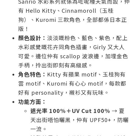
Sanrio 水彩系列就係為咗呢種天氣而設，仲
有 Hello Kitty、Cinnamoroll（玉桂
狗）、Kuromi 三款角色，全部都係日本正
版！
顏色設計：
淡淡嘅粉色、藍色、紫色，配上
水彩感覺嘅花卉同角色插畫，Girly 又大人
可愛。邊位仲有 scallop 波浪邊，加埋金色
手柄，拎出街即刻有高級感。
角色特色：
Kitty 有蘋果 motif、玉桂狗有
雲 motif、Kuromi 有心心 motif，每款都
好有 personality，襯衫又有玩味。
功能方面：
遮光率 100%＋UV Cut 100%
→ 夏
天出街唔怕曬黑，仲有 UPF50+，防曬
一流。