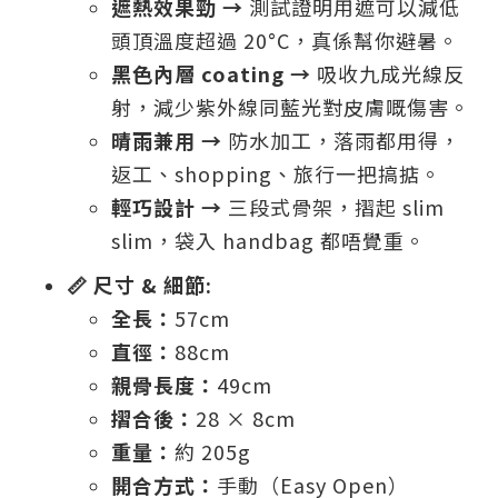
遮熱效果勁 →
測試證明用遮可以減低
頭頂溫度超過 20°C，真係幫你避暑。
黑色內層 coating →
吸收九成光線反
射，減少紫外線同藍光對皮膚嘅傷害。
晴雨兼用 →
防水加工，落雨都用得，
返工、shopping、旅行一把搞掂。
輕巧設計 →
三段式骨架，摺起 slim
slim，袋入 handbag 都唔覺重。
📏 尺寸 & 細節:
全長：
57cm
直徑：
88cm
親骨長度：
49cm
摺合後：
28 × 8cm
重量：
約 205g
開合方式：
手動（Easy Open）