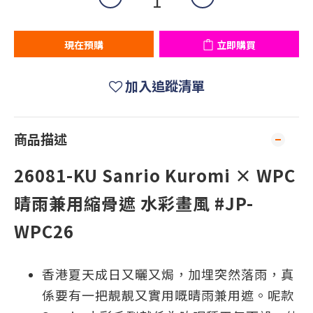
現在預購
立即購買
加入追蹤清單
商品描述
26081-KU Sanrio Kuromi × WPC
晴雨兼用縮骨遮 水彩畫風 #JP-
WPC26
香港夏天成日又曬又焗，加埋突然落雨，真
係要有一把靚靚又實用嘅晴雨兼用遮。呢款