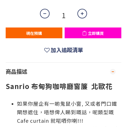
現在預購
立即購買
加入追蹤清單
商品描述
Sanrio 布甸狗咖啡廳窗簾 北歐花
如果你屋企有一啲鬼鼠小窗, 又或者門口鐵
閘想遮住，唔想俾人睇到嘅話，呢類型嘅
Cafe curtain 就啱哂你喇!!!