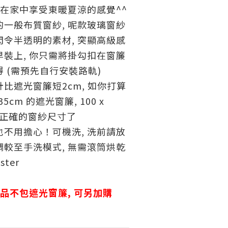
安在家中享受東暖夏涼的感覺^^
的一般布質
窗紗, 呢款玻璃
窗紗
令半透明的素材, 突顯高級感
裝上, 你只需將掛勾扣在窗簾
 (需預先自行安裝路軌)
比遮光窗簾短2cm, 如你打算
135cm 的遮光窗簾, 100 x
便是正確的窗紗尺寸了
不用擔心！可機洗, 洗前請放
較至手洗模式, 無需滾筒烘乾
ster
品不包遮光窗簾, 可另加購