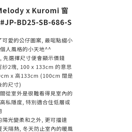
Melody x Kuromi 窗
#JP-BD25-SB-686-S
可愛的公仔圖案, 最啱點綴小
具個人風格的小天地^^
, 先選擇尺寸便會顯示價錢
窗紗
2塊, 100 x 133cm 的意思
m x 高133cm (100cm 闊是
後的尺寸)
日間從室外是很難看得見室內的
提高私隱度, 特別適合住低層或
用
的陽光變柔和之外,
更可擋達
V, 夏天隔熱, 冬天防止室內的暖風