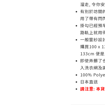
溜走, 令你
有別於坊間
用了帶有閃閃
掛勾已經預早
路軌上就用得
一般窗紗設計
購買100 x 
133cm 
即使弄髒了也
入洗衣網及調
100% Polye
日本直送
請注意:
本貨