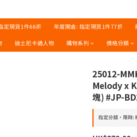
 指定現貨1件66折
年度開倉: 指定現貨1件77折
物
迪士尼卡通人物
購物系列
價格分類
25012-MMK
Melody x
塊) #JP-BD
指定分類，限時: 精