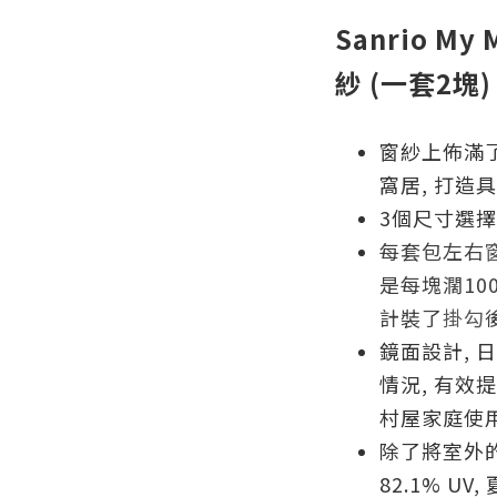
Sanrio My 
紗 (一套2塊) 
窗紗上佈滿了
窩居, 打造
3個尺寸選擇
每套包左右
是每塊濶100c
計裝了
掛勾
鏡面設計, 
情況, 有效
村屋家庭使
除了將室外
82.1% U