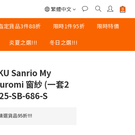
繁體中文
指定貨品3件88折
限時1件95折
限時特價
炎夏之選!!!
冬日之選!!!
立即購買
U Sanrio My
 Kuromi 窗紗 (一套2
25-SB-686-S
選貨品95折!!!