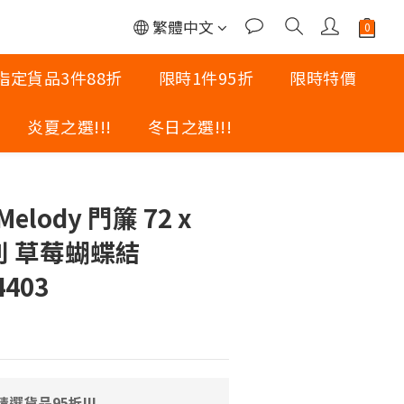
繁體中文
指定貨品3件88折
限時1件95折
限時特價
炎夏之選!!!
冬日之選!!!
立即購買
 Melody 門簾 72 x
系列 草莓蝴蝶結
4403
選貨品95折!!!