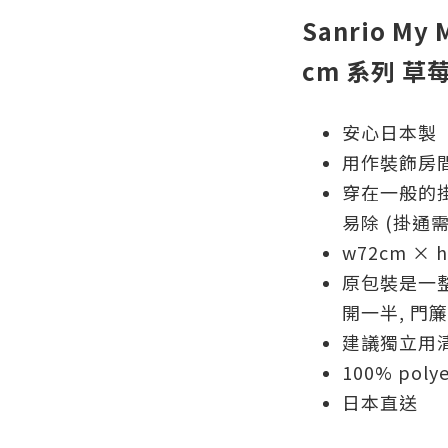
Sanrio My 
cm 系列 草
安心日本製
用作裝飾房間
穿在一般的掛
易除 (掛通
w72cm × 
原包裝是一整
開一半, 門
建議獨立用
100% polye
日本直送