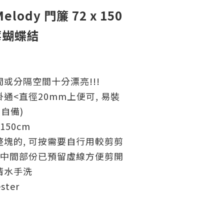
Melody 門簾 72 x 150
莓蝴蝶結
或分隔空間十分漂亮!!!
通<直徑20mm上便可, 易裝
需自備)
h150cm
塊的, 可按需要自行用較剪剪
簾中間部份已預留虛線方便剪開
清水手洗
ster