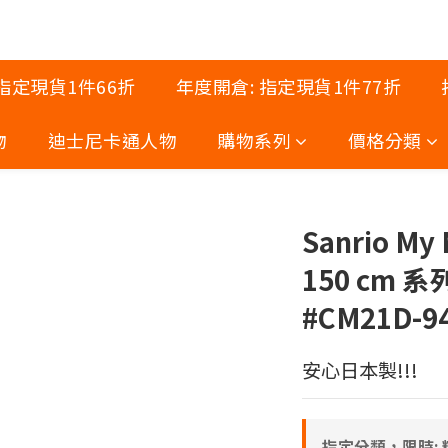
 指定現貨1件66折
年度開倉: 指定現貨1件77折
物
迪士尼卡通人物
購物系列
價格分類
Sanrio My
150 cm 
#CM21D-9
安心日本製!!!
指定分類，限時: 精