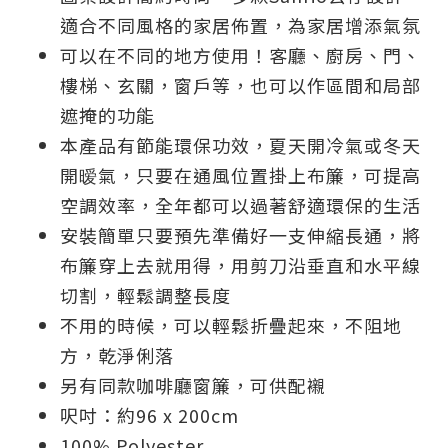
適合不同風格的家居佈置，為家居增添氣氛
可以在不同的地方使用！客廳、廚房、門、
樓梯、玄關，窗戶等，也可以作區間和局部
遮掩的功能
本產品有節能環保功效，夏天開冷氣或冬天
開暧氣，只要在通風位置掛上布簾，可提高
空調效率，全年都可以過著舒適環保的生活
安裝簡單只要預先準備好一支伸縮長通，將
布簾穿上去就用得，用剪刀沿垂直和水平線
切割，輕鬆調整長度
不用的時候，可以輕鬆折疊起來，不阻地
方，乾淨俐落
另有同款咖啡廳窗簾，可供配襯
呎吋：約96 x 200cm
100% Polyester