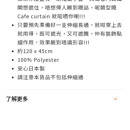
閘想遮住，唔想俾人睇到嘅話，呢類型嘅
Cafe curtain 就啱哂你喇!!!
只要預先準備好一支伸縮長通，就咁穿上去
就用得，既可遮光，又可遮醜，仲有裝飾點
綴作用，效果靚到唔識形容!!!
約120 x 45cm
100% Polyester
安心日本製
請注意本貨品不包括伸縮通
了解更多