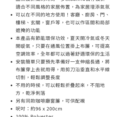
適合不同風格的家居佈置，為家居增添氣氛
可以在不同的地方使用！客廳、廚房、門、
樓梯、玄關，窗戶等，也可以作區間和局部
遮掩的功能
本產品有節能環保功效，夏天開冷氣或冬天
開暧氣，只要在通風位置掛上布簾，可提高
空調效率，全年都可以過著舒適環保的生活
安裝簡單只要預先準備好一支伸縮長通，將
布簾穿上去就用得，用剪刀沿垂直和水平線
切割，輕鬆調整長度
不用的時候，可以輕鬆折疊起來，不阻地
方，乾淨俐落
另有同款咖啡廳窗簾，可供配襯
呎吋：約96 x 200cm
100% Polyester