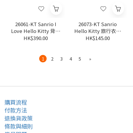
26061-KT Sanrio I
26073-KT Sanrio
Love Hello Kitty 背包
Hello Kitty 旅行衣物
#JP-SJ25
壓縮收納袋 #TW-
HK$390.00
HK$145.00
DV26
1
2
3
4
5
»
購買流程
付款方法
退換貨政策
條款與細則