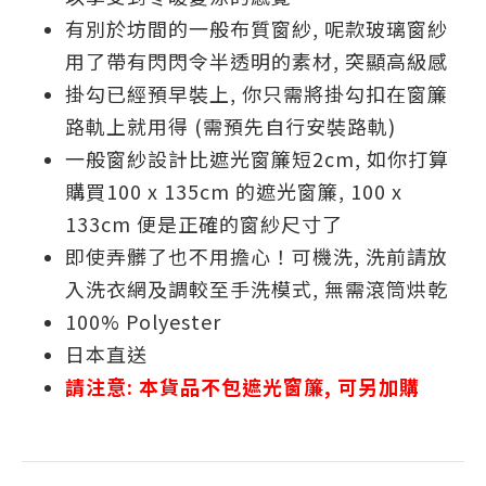
有別於坊間的一般布質
窗紗, 呢款玻璃
窗紗
用了帶有閃閃令半透明的素材, 突顯高級感
掛勾已經預早裝上, 你只需將掛勾扣在窗簾
路軌上就用得 (需預先自行安裝路軌)
一般窗紗設計比遮光窗簾短2cm, 如你打算
購買100 x 135cm 的遮光窗簾, 100 x
133cm 便是正確的窗紗尺寸了
即使弄髒了也不用擔心！可機洗, 洗前請放
入洗衣網及調較至手洗模式, 無需滾筒烘乾
100% Polyester
日本直送
請注意:
本貨品不包遮光窗簾, 可另加購