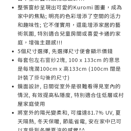
整張窗紗呈現出可愛的Kuromi 圖畫，成為
家中的焦點; 明亮的色彩增添了空間的活力
和趣味性; 它不僅實用，還能增添家居的藝
術氛圍, 特別適合兒童房間或喜愛卡通的家
庭，增強主題感!!!
5個尺寸選擇, 先選擇尺寸便會顯示價錢
每套包左右
窗紗
2塊, 100 x 133cm 的意思
是每塊濶100cm x 高133cm (100cm 闊是
計裝了
掛勾
後的尺寸)
鏡面設計, 日間從室外是很難看得見室內的
情況, 有效提高私隱度, 特別適合住低層或村
屋家庭使用
將室外的陽光變柔和,
可擋達81.7% UV, 夏
天隔熱, 冬天保暖, 節能省電, 安在家中已可
以享受到冬暖夏涼的感覺^^