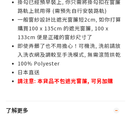
掛勾已經預早裝上, 你只需將掛勾扣在窗簾
路軌上就用得 (需預先自行安裝路軌)
一般窗紗設計比遮光窗簾短2cm, 如你打算
購買100 x 135cm 的遮光窗簾, 100 x
133cm 便是正確的窗紗尺寸了
即使弄髒了也不用擔心！可機洗, 洗前請放
入洗衣網及調較至手洗模式, 無需滾筒烘乾
100% Polyester
日本直送
請注意:
本貨品不包遮光窗簾, 可另加購
了解更多