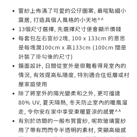
窗紗上佈滿了可愛的公仔圖案, 最啱點綴小
窩居, 打造具個人風格的小天地^^
13個尺寸選擇, 先選擇尺寸便會顯示價錢
每套包左右
窗紗
2塊, 100 x 133cm 的意思
是每塊濶100cm x 高133cm (100cm 闊是
計裝了
掛勾
後的尺寸)
鏡面設計, 日間從室外是很難看得見室內的
情況, 有效提高私隱度, 特別適合住低層或村
屋家庭使用
除了將室外的陽光變柔和之外,
更可擋達
80% UV, 夏天隔熱, 冬天防止室內的暖風溜
走, 令你安在家中享受東暖夏涼的感覺^^
有別於坊間的一般布質
窗紗, 呢款玻璃
窗紗
用了帶有閃閃令半透明的素材, 突顯高級感