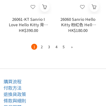
26061-KT Sanrio I
26060 Sanrio Hello
Love Hello Kitty 背包
Kitty 粉紅色 Hello
#JP-SJ25
Kitty 掃把＋垃圾鏟2
HK$390.00
HK$180.00
件裝 #TW-HS26
1
2
3
4
5
»
購買流程
付款方法
退換貨政策
條款與細則