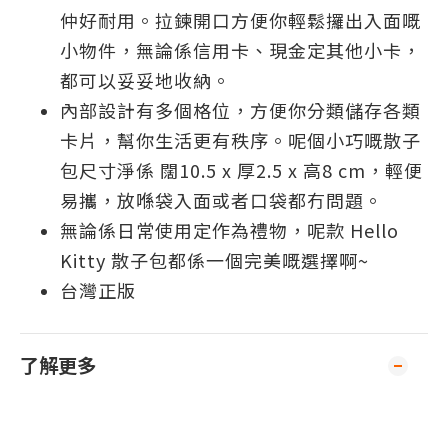
仲好耐用。拉鍊開口方便你輕鬆攞出入面嘅
小物件，無論係信用卡、現金定其他小卡，
都可以妥妥地收納。
內部設計有多個格位，方便你分類儲存各類
卡片，幫你生活更有秩序。呢個小巧嘅散子
包尺寸淨係 闊10.5 x 厚2.5 x 高8 cm，輕便
易攜，放喺袋入面或者口袋都冇問題。
無論係日常使用定作為禮物，呢款 Hello
Kitty 散子包都係一個完美嘅選擇啊~
台灣正版
了解更多