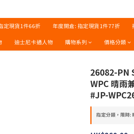
 指定現貨1件66折
年度開倉: 指定現貨1件77折
物
迪士尼卡通人物
購物系列
價格分類
26082-PN
WPC 晴雨
#JP-WPC2
指定分類，限時: 精