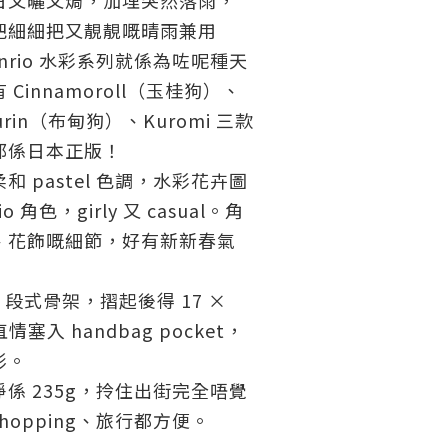
日又曬又焗，加埋突然落雨，
把細細把又靚靚嘅晴雨兼用
anrio 水彩系列就係為咗呢種天
Cinnamoroll（玉桂狗）、
urin（布甸狗）、Kuromi 三款
都係日本正版！
柔和 pastel 色調，水彩花卉圖
o 角色，girly 又 casual。角
、花飾嘅細節，好有新新春氣
5 段式骨架，摺起後得 17 ×
情塞入 handbag pocket，
形。
淨係 235g，拎住出街完全唔覺
hopping、旅行都方便。